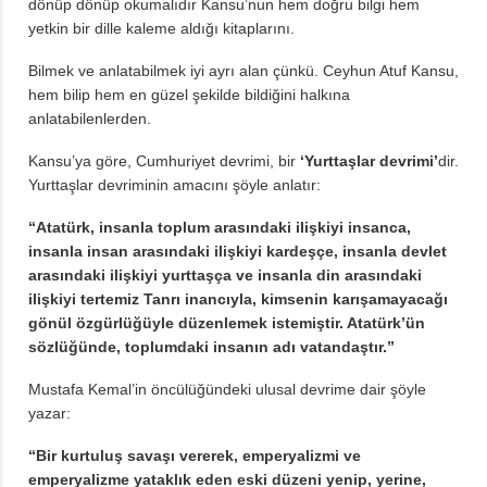
dönüp dönüp okumalıdır Kansu’nun hem doğru bilgi hem
yetkin bir dille kaleme aldığı kitaplarını.
Bilmek ve anlatabilmek iyi ayrı alan çünkü. Ceyhun Atuf Kansu,
hem bilip hem en güzel şekilde bildiğini halkına
anlatabilenlerden.
Kansu’ya göre, Cumhuriyet devrimi, bir
‘Yurttaşlar devrimi’
dir.
Yurttaşlar devriminin amacını şöyle anlatır:
“Atatürk, insanla toplum arasındaki ilişkiyi insanca,
insanla insan arasındaki ilişkiyi kardeşçe, insanla devlet
arasındaki ilişkiyi yurttaşça ve insanla din arasındaki
ilişkiyi tertemiz Tanrı inancıyla, kimsenin karışamayacağı
gönül özgürlüğüyle düzenlemek istemiştir. Atatürk’ün
sözlüğünde, toplumdaki insanın adı vatandaştır.”
Mustafa Kemal’in öncülüğündeki ulusal devrime dair şöyle
yazar:
“Bir kurtuluş savaşı vererek, emperyalizmi ve
emperyalizme yataklık eden eski düzeni yenip, yerine,