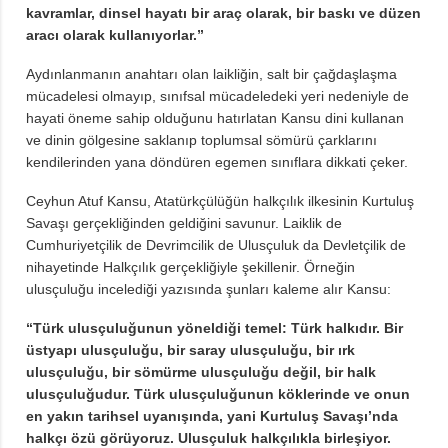
kavramlar, dinsel hayatı bir araç olarak, bir baskı ve düzen
aracı olarak kullanıyorlar.”
Aydınlanmanın anahtarı olan laikliğin, salt bir çağdaşlaşma
mücadelesi olmayıp, sınıfsal mücadeledeki yeri nedeniyle de
hayati öneme sahip olduğunu hatırlatan Kansu dini kullanan
ve dinin gölgesine saklanıp toplumsal sömürü çarklarını
kendilerinden yana döndüren egemen sınıflara dikkati çeker.
Ceyhun Atuf Kansu, Atatürkçülüğün halkçılık ilkesinin Kurtuluş
Savaşı gerçekliğinden geldiğini savunur. Laiklik de
Cumhuriyetçilik de Devrimcilik de Ulusçuluk da Devletçilik de
nihayetinde Halkçılık gerçekliğiyle şekillenir. Örneğin
ulusçuluğu incelediği yazısında şunları kaleme alır Kansu:
“Türk ulusçuluğunun yöneldiği temel: Türk halkıdır. Bir
üstyapı ulusçuluğu, bir saray ulusçuluğu, bir ırk
ulusçuluğu, bir sömürme ulusçuluğu değil, bir halk
ulusçuluğudur. Türk ulusçuluğunun köklerinde ve onun
en yakın tarihsel uyanışında, yani Kurtuluş Savaşı’nda
halkçı özü görüyoruz. Ulusçuluk halkçılıkla birleşiyor.