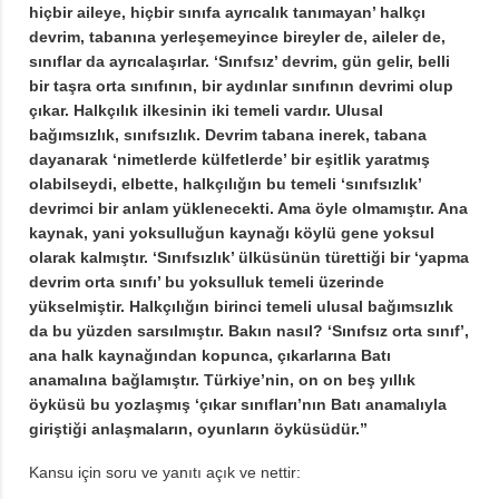
hiçbir aileye, hiçbir sınıfa ayrıcalık tanımayan’ halkçı
devrim, tabanına yerleşemeyince bireyler de, aileler de,
sınıflar da ayrıcalaşırlar. ‘Sınıfsız’ devrim, gün gelir, belli
bir taşra orta sınıfının, bir aydınlar sınıfının devrimi olup
çıkar. Halkçılık ilkesinin iki temeli vardır. Ulusal
bağımsızlık, sınıfsızlık. Devrim tabana inerek, tabana
dayanarak ‘nimetlerde külfetlerde’ bir eşitlik yaratmış
olabilseydi, elbette, halkçılığın bu temeli ‘sınıfsızlık’
devrimci bir anlam yüklenecekti. Ama öyle olmamıştır. Ana
kaynak, yani yoksulluğun kaynağı köylü gene yoksul
olarak kalmıştır. ‘Sınıfsızlık’ ülküsünün türettiği bir ‘yapma
devrim orta sınıfı’ bu yoksulluk temeli üzerinde
yükselmiştir. Halkçılığın birinci temeli ulusal bağımsızlık
da bu yüzden sarsılmıştır. Bakın nasıl? ‘Sınıfsız orta sınıf’,
ana halk kaynağından kopunca, çıkarlarına Batı
anamalına bağlamıştır. Türkiye’nin, on on beş yıllık
öyküsü bu yozlaşmış ‘çıkar sınıfları’nın Batı anamalıyla
giriştiği anlaşmaların, oyunların öyküsüdür.”
Kansu için soru ve yanıtı açık ve nettir: