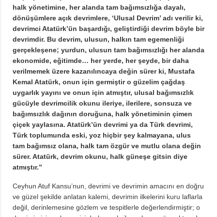
halk yönetimine, her alanda tam bağımsızlığa dayalı,
dönüşümlere açık devrimlere, ‘Ulusal Devrim’ adı verilir ki,
devrimci Atatürk’ün başardığı, geliştirdiği devrim böyle bir
devrimdir. Bu devrim, ulusun, halkın tam egemenliği
gerçekleşene; yurdun, ulusun tam bağımsızlığı her alanda
ekonomide, eğitimde… her yerde, her şeyde, bir daha
verilmemek üzere kazanılıncaya değin sürer ki, Mustafa
Kemal Atatürk, onun için germiştir o güzelim çağdaş
uygarlık yayını ve onun için atmıştır, ulusal bağımsızlık
gücüyle devrimcilik okunu ileriye, ilerilere, sonsuza ve
bağımsızlık dağının doruğuna, halk yönetiminin çimen
çiçek yaylasına. Atatürk’ün devrimi ya da Türk devrimi,
Türk toplumunda eski, yoz hiçbir şey kalmayana, ulus
tam bağımsız olana, halk tam özgür ve mutlu olana değin
sürer. Atatürk, devrim okunu, halk güneşe gitsin diye
atmıştır.”
Ceyhun Atuf Kansu’nun, devrimi ve devrimin amacını en doğru
ve güzel şekilde anlatan kalemi, devrimin ilkelerini kuru laflarla
değil, derinlemesine gözlem ve tespitlerle değerlendirmiştir; o