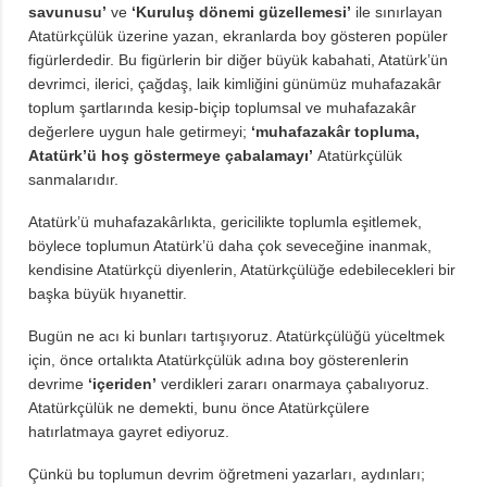
savunusu’
ve
‘Kuruluş dönemi güzellemesi’
ile sınırlayan
Atatürkçülük üzerine yazan, ekranlarda boy gösteren popüler
figürlerdedir. Bu figürlerin bir diğer büyük kabahati, Atatürk’ün
devrimci, ilerici, çağdaş, laik kimliğini günümüz muhafazakâr
toplum şartlarında kesip-biçip toplumsal ve muhafazakâr
değerlere uygun hale getirmeyi;
‘muhafazakâr topluma,
Atatürk’ü hoş göstermeye çabalamayı’
Atatürkçülük
sanmalarıdır.
Atatürk’ü muhafazakârlıkta, gericilikte toplumla eşitlemek,
böylece toplumun Atatürk’ü daha çok seveceğine inanmak,
kendisine Atatürkçü diyenlerin, Atatürkçülüğe edebilecekleri bir
başka büyük hıyanettir.
Bugün ne acı ki bunları tartışıyoruz. Atatürkçülüğü yüceltmek
için, önce ortalıkta Atatürkçülük adına boy gösterenlerin
devrime
‘içeriden’
verdikleri zararı onarmaya çabalıyoruz.
Atatürkçülük ne demekti, bunu önce Atatürkçülere
hatırlatmaya gayret ediyoruz.
Çünkü bu toplumun devrim öğretmeni yazarları, aydınları;