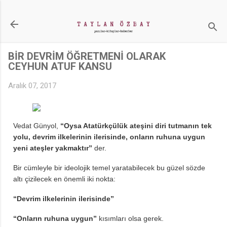
Ana içeriğe atla
BİR DEVRİM ÖĞRETMENİ OLARAK
CEYHUN ATUF KANSU
Aralık 07, 2017
Vedat Günyol,
“Oysa Atatürkçülük ateşini diri tutmanın tek
yolu, devrim ilkelerinin ilerisinde, onların ruhuna uygun
yeni ateşler yakmaktır”
der.
Bir cümleyle bir ideolojik temel yaratabilecek bu güzel sözde
altı çizilecek en önemli iki nokta:
“Devrim ilkelerinin ilerisinde”
“Onların ruhuna uygun”
kısımları olsa gerek.