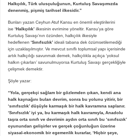
Halkçılık, Türk ulusçuluğunun, Kurtuluş Savaşımızda
denenmiş, pişmiş tarihsel ilkesidir.”
Bunları yazan Ceyhun Atuf Kansu en önemli eleştirilerini
ise
‘Halkçılık’
ilkesinin evrimine yöneltir. Kansu’ya göre
Kurtuluş Savaşı’nın özünden, halkçılık ilkesiyle
hedeflenen
‘Sınıfsızlık’
ideali tabana dek özümsetilemediği
için uzaklaşılmıştır. Ve mevcut sınıflı toplumsal yapı içerisinde
artık halkçılığı savunmak demek, halkçılıkla açıkça ‘yoksul
halkın çıkarları’ savunulmuyorsa Kurtuluş Savaşı gerçekliğiyle
çelişmek demektir.
Şöyle yazar:
“Yola, gerçekçi sağlam bir gözlemden çıkan, kendi ana
halk kaynağını bulan devrim, sonra bu yolunu yitirir, bir
‘sınıfsızlık’ düşüyle karmaşık bir halk kavramına saplanır.
‘Sınıfsızlık’ iyi ya, bu karmaşık halk kavramıyla, Anadolu
taşra orta sınıfı ve devrimin aydın orta sınıfı bu ‘sınıfsızık’
oyunundan gelişirler ve gerçek çoğunluğun üzerine
siyasal-ekonomik bir egemenlik kurarlar, ‘Hiçbir şeye,