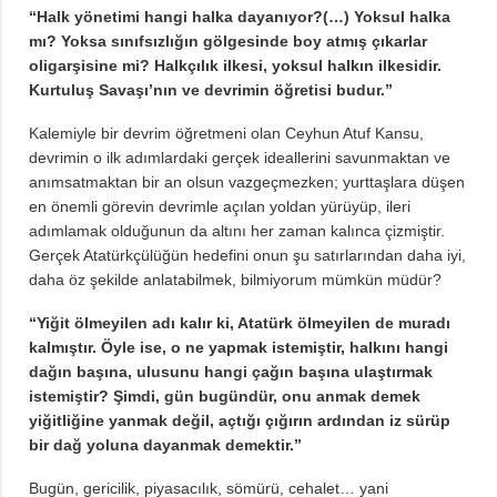
“Halk yönetimi hangi halka dayanıyor?(…) Yoksul halka
mı? Yoksa sınıfsızlığın gölgesinde boy atmış çıkarlar
oligarşisine mi? Halkçılık ilkesi, yoksul halkın ilkesidir.
Kurtuluş Savaşı’nın ve devrimin öğretisi budur.”
Kalemiyle bir devrim öğretmeni olan Ceyhun Atuf Kansu,
devrimin o ilk adımlardaki gerçek ideallerini savunmaktan ve
anımsatmaktan bir an olsun vazgeçmezken; yurttaşlara düşen
en önemli görevin devrimle açılan yoldan yürüyüp, ileri
adımlamak olduğunun da altını her zaman kalınca çizmiştir.
Gerçek Atatürkçülüğün hedefini onun şu satırlarından daha iyi,
daha öz şekilde anlatabilmek, bilmiyorum mümkün müdür?
“Yiğit ölmeyilen adı kalır ki, Atatürk ölmeyilen de muradı
kalmıştır. Öyle ise, o ne yapmak istemiştir, halkını hangi
dağın başına, ulusunu hangi çağın başına ulaştırmak
istemiştir? Şimdi, gün bugündür, onu anmak demek
yiğitliğine yanmak değil, açtığı çığırın ardından iz sürüp
bir dağ yoluna dayanmak demektir.”
Bugün, gericilik, piyasacılık, sömürü, cehalet… yani