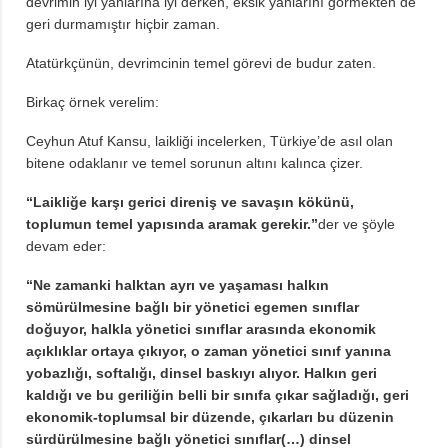
devrimin iyi yanlarına iyi derken, eksik yanlarını görmekten de
geri durmamıştır hiçbir zaman.
Atatürkçünün, devrimcinin temel görevi de budur zaten.
Birkaç örnek verelim:
Ceyhun Atuf Kansu, laikliği incelerken, Türkiye’de asıl olan
bitene odaklanır ve temel sorunun altını kalınca çizer.
“Laikliğe karşı gerici direniş ve savaşın kökünü,
toplumun temel yapısında aramak gerekir.”
der ve şöyle
devam eder:
“Ne zamanki halktan ayrı ve yaşaması halkın
sömürülmesine bağlı bir yönetici egemen sınıflar
doğuyor, halkla yönetici sınıflar arasında ekonomik
açıklıklar ortaya çıkıyor, o zaman yönetici sınıf yanına
yobazlığı, softalığı, dinsel baskıyı alıyor. Halkın geri
kaldığı ve bu geriliğin belli bir sınıfa çıkar sağladığı, geri
ekonomik-toplumsal bir düzende, çıkarları bu düzenin
sürdürülmesine bağlı yönetici sınıflar(…) dinsel