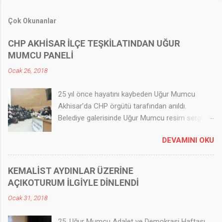
Çok Okunanlar
CHP AKHİSAR İLÇE TEŞKİLATINDAN UĞUR
MUMCU PANELİ
Ocak 26, 2018
25 yıl önce hayatını kaybeden Uğur Mumcu
Akhisar’da CHP örgütü tarafından anıldı.
Belediye galerisinde Uğur Mumcu resim sergisi
açıldı; 500 yakın kişinin takip ettiği Panel
DEVAMINI OKU
düzenlendi. CHP Akhisar İlçe Teşkilatından Uğur
Mumcu paneli Akhisar Haber Ajansı - AHA 25 yıl
önce hayatını kaybeden Uğur Mumcu Akhisar’da
KEMALİST AYDINLAR ÜZERİNE
CHP örgütü tarafından anıldı. Belediye
AÇIKOTURUM İLGİYLE DİNLENDİ
galerisinde Uğur Mumcu resim sergisi açıldı; 500
Ocak 31, 2018
yakın kişinin takip ettiği Panel düzenlendi.
Akhisar Belediyesi Meclis salonunda
25. Uğur Mumcu Adalet ve Demokrasi Haftası