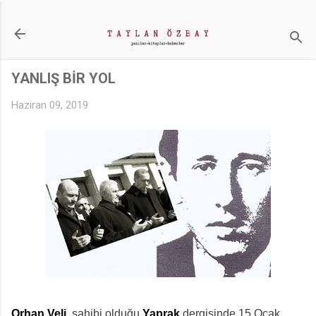
Ana içeriğe atla
YANLIŞ BİR YOL
Haziran 09, 2019
Orhan Veli
, sahibi olduğu
Yaprak
dergisinde 15 Ocak