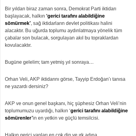
Bir yıldan biraz zaman sonra, Demokrat Parti iktidarı
başlayacak, halkın
‘gerici tarafını alabildiğine
sömürmek’
, sağ iktidarların devlet politikası halini
alacaktır. Bu uğurda toplumu aydınlatmaya yönelik tüm
çabalar son bulacak, sorgulayan akıl bu topraklardan
kovulacaktır.
Bugüne gelelim; tam yetmiş yıl sonraya…
Orhan Veli, AKP iktidarını görse, Tayyip Erdoğan’ı tanısa
ne yazardı dersiniz?
AKP ve onun genel başkanı, hiç şüphesiz Orhan Veli’nin
toplumumuzu uyardığı, halkın ‘
gerici tarafını alabildiğine
sömürenler’
in en yetkin ve güçlü temsilcisi.
Halkın gerici yanları en çok din ve ırk adına