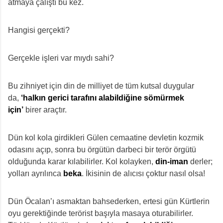
atmaya çalıştı bu kez.
Hangisi gerçekti?
Gerçekle işleri var mıydı sahi?
Bu zihniyet için din de milliyet de tüm kutsal duygular
da,
‘halkın gerici tarafını alabildiğine sömürmek
için’
birer araçtır.
Dün kol kola girdikleri Gülen cemaatine devletin kozmik
odasını açıp, sonra bu örgütün darbeci bir terör örgütü
olduğunda karar kılabilirler. Kol kolayken,
din-iman
derler;
yolları ayrılınca
beka
. İkisinin de alıcısı çoktur nasıl olsa!
Dün Öcalan’ı asmaktan bahsederken, ertesi gün Kürtlerin
oyu gerektiğinde terörist başıyla masaya oturabilirler.