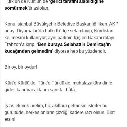
Türk’ün de Kürt’ün de
‘gerici tarafını alabildiğine
sömürmek’
tir aslolan.
Konu İstanbul Büyükşehir Belediye Başkanlığı iken, AKP
adayı Diyarbakır’da halkı Kürtçe selamlayıp, Kürdistan
kelimesini kullanıyor; aynı partinin İçişleri Bakanı rotayı
Trabzon’a kırıp,
‘Ben buraya Selahattin Demirtaş’ın
kucağından gelmedim’
diyorsa hep bu yüzdendir.
Bir oy, bir oydur!
Kürt’e Kürtlükle, Türk’e Türklükle, muhafazakâra dinle
gider, kandıracaklarını sanırlar hâlâ.
İş-aş-ekmek-üretim, hiç akıllara gelmesin isterler bu
gürültüde, herkes onların çizdiği kadere razı olsun. Biat
etsin!