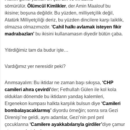
sömürülür.
Ölümcül Kimlikler
, der Amin Maalouf bu
ikisine; boşuna değildir. Bu yüzden, milliyetçilik değil,
Atatürk Milliyetçiliği deriz, bu yüzden dincilere karşı laiklik,
olmazsa olmazımızdır.
‘Cahil halkı avlamak isteyen fikir
madrabazları’
bu ikisini kullanamasın diyedir bütün çaba.
Yitirdiğimiz tam da budur işte…
Vardığımız yer neresidir peki?
Anımsayalım: Bu iktidar ne zaman başı sıkışsa,
‘CHP
camileri ahıra çevirdi’
der; Fethullah Gülen ile kol kola
oldukları dönemde bu iktidarın yandaş kalemleri,
Ergenekon kumpası halkta karşılık bulsun diye
‘Camileri
bombalayacaklarmış’
diyordu örneğin; sonra sıra Gezi
Direnişi’ne geldi, aynı adamlar, Gezi’nin pırıl pırıl
çocuklarına
‘Camilere ayakkabılarıyla girdiler’
diye çamur