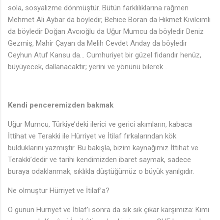
sola, sosyalizme dönmüştür. Bütün farklılıklarına rağmen
Mehmet Ali Aybar da böyledir, Behice Boran da Hikmet Kıvılcımlı
da böyledir Doğan Avcıoğlu da Uğur Mumcu da böyledir Deniz
Gezmiş, Mahir Çayan da Melih Cevdet Anday da böyledir
Ceyhun Atuf Kansu da… Cumhuriyet bir güzel fidandır henüz,
büyüyecek, dallanacaktır; yerini ve yönünü bilerek…
Kendi penceremizden bakmak
Uğur Mumcu, Türkiye’deki ilerici ve gerici akımların, kabaca
İttihat ve Terakki ile Hürriyet ve İtilaf fırkalarından kök
bulduklarını yazmıştır. Bu bakışla, bizim kaynağımız İttihat ve
Terakki’dedir ve tarihi kendimizden ibaret saymak, sadece
buraya odaklanmak, sıklıkla düştüğümüz o büyük yanılgıdır.
Ne olmuştur Hürriyet ve İtilaf’a?
O günün Hürriyet ve İtilaf’ı sonra da sık sık çıkar karşımıza: Kimi