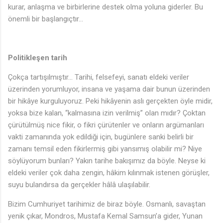
kurar, anlaşma ve birbirlerine destek olma yoluna giderler. Bu
önemli bir başlangıçtır…
Politikleşen tarih
Çokça tartışılmıştır… Tarihi, felsefeyi, sanatı eldeki veriler
üzerinden yorumluyor, insana ve yaşama dair bunun üzerinden
bir hikâye kurguluyoruz. Peki hikâyenin aslı gerçekten öyle midir,
yoksa bize kalan, “kalmasına izin verilmiş” olan mıdır? Çoktan
çürütülmüş nice fikir, o fikri çürütenler ve onların argümanları
vakti zamanında yok edildiği için, bugünlere sanki belirli bir
zamanı temsil eden fikirlermiş gibi yansımış olabilir mi? Niye
söylüyorum bunları? Yakın tarihe bakışımız da böyle. Neyse ki
eldeki veriler çok daha zengin, hâkim kılınmak istenen görüşler,
suyu bulandırsa da gerçekler hâlâ ulaşılabilir.
Bizim Cumhuriyet tarihimiz de biraz böyle. Osmanlı, savaştan
yenik çıkar, Mondros, Mustafa Kemal Samsun’a gider, Yunan