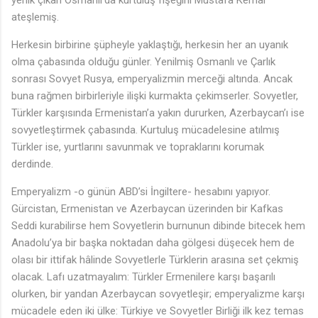
yenik çıkan Osmanlı’da kurtuluş fişeğini Mustafa Kemal
ateşlemiş.
Herkesin birbirine şüpheyle yaklaştığı, herkesin her an uyanık
olma çabasında olduğu günler. Yenilmiş Osmanlı ve Çarlık
sonrası Sovyet Rusya, emperyalizmin merceği altında. Ancak
buna rağmen birbirleriyle ilişki kurmakta çekimserler. Sovyetler,
Türkler karşısında Ermenistan’a yakın dururken, Azerbaycan’ı ise
sovyetleştirmek çabasında. Kurtuluş mücadelesine atılmış
Türkler ise, yurtlarını savunmak ve topraklarını korumak
derdinde.
Emperyalizm -o günün ABD’si İngiltere- hesabını yapıyor.
Gürcistan, Ermenistan ve Azerbaycan üzerinden bir Kafkas
Seddi kurabilirse hem Sovyetlerin burnunun dibinde bitecek hem
Anadolu’ya bir başka noktadan daha gölgesi düşecek hem de
olası bir ittifak hâlinde Sovyetlerle Türklerin arasına set çekmiş
olacak. Lafı uzatmayalım: Türkler Ermenilere karşı başarılı
olurken, bir yandan Azerbaycan sovyetleşir; emperyalizme karşı
mücadele eden iki ülke: Türkiye ve Sovyetler Birliği ilk kez temas