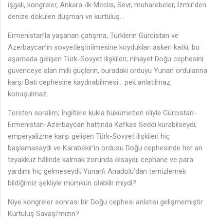
işgali, kongreler, Ankara-ilk Meclis, Sevr, muharebeler, İzmir’den
denize dökülen düşman ve kurtuluş…
Ermenistan’la yaşanan çatışma, Türklerin Gürcistan ve
Azerbaycan’ın sovyetleştirilmesine koydukları askeri katkı; bu
aşamada gelişen Türk-Sovyet ilişkileri; nihayet Doğu cephesini
güvenceye alan milli güçlerin, buradaki orduyu Yunan ordularına
karşı Batı cephesine kaydırabilmesi… pek anlatılmaz,
konuşulmaz.
Tersten soralım; İngiltere kukla hükümetleri eliyle Gürcistan-
Ermenistan-Azerbaycan hattında Kafkas Seddi kurabilseydi;
emperyalizme karşı gelişen Türk-Sovyet ilişkileri hiç
başlamasaydı ve Karabekir’in ordusu Doğu cephesinde her an
teyakkuz hâlinde kalmak zorunda olsaydı; cephane ve para
yardımı hiç gelmeseydi; Yunan’ı Anadolu’dan temizlemek
bildiğimiz şekliyle mümkün olabilir miydi?
Niye kongreler sonrası bir Doğu cephesi anlatısı gelişmemiştir
Kurtuluş Savaşı’mızın?