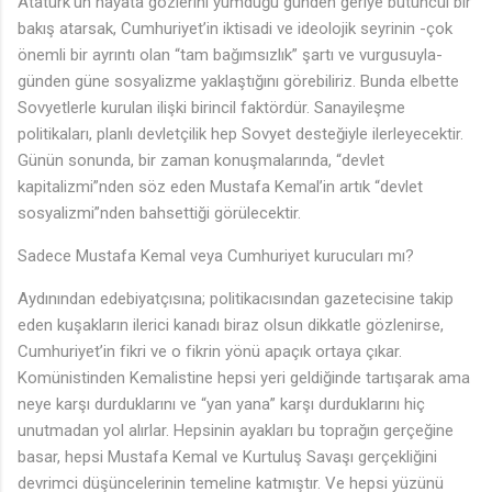
Atatürk’ün hayata gözlerini yumduğu günden geriye bütüncül bir
bakış atarsak, Cumhuriyet’in iktisadi ve ideolojik seyrinin -çok
önemli bir ayrıntı olan “tam bağımsızlık” şartı ve vurgusuyla-
günden güne sosyalizme yaklaştığını görebiliriz. Bunda elbette
Sovyetlerle kurulan ilişki birincil faktördür. Sanayileşme
politikaları, planlı devletçilik hep Sovyet desteğiyle ilerleyecektir.
Günün sonunda, bir zaman konuşmalarında, “devlet
kapitalizmi”nden söz eden Mustafa Kemal’in artık “devlet
sosyalizmi”nden bahsettiği görülecektir.
Sadece Mustafa Kemal veya Cumhuriyet kurucuları mı?
Aydınından edebiyatçısına; politikacısından gazetecisine takip
eden kuşakların ilerici kanadı biraz olsun dikkatle gözlenirse,
Cumhuriyet’in fikri ve o fikrin yönü apaçık ortaya çıkar.
Komünistinden Kemalistine hepsi yeri geldiğinde tartışarak ama
neye karşı durduklarını ve “yan yana” karşı durduklarını hiç
unutmadan yol alırlar. Hepsinin ayakları bu toprağın gerçeğine
basar, hepsi Mustafa Kemal ve Kurtuluş Savaşı gerçekliğini
devrimci düşüncelerinin temeline katmıştır. Ve hepsi yüzünü