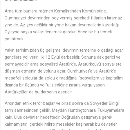
Ama tüm bunlara rağmen Kemalistinden Komünistine,
Cumhuriyet devriminden boy vermiş bereketli fidanları kıramaz
yine de. Az şey değildir bir yöne bakan devrimcilerin kararlılığı.
Öyleyse başka yollar denemek gerekir; önce bir bu temeli
çatlatmak…
Yakın tarihimizden üç gelişme; devrimin temeline o çatlağı açar,
gericilere yol verir. İlki 12 Eylül darbesidir. Sonuna dek gerici ve
sermayecidir ama sosyalisti Atatürk’e, Atatürkçüyü sosyaliste
düşman etmenin de yolunu açar. Cumhuriyet’e ve Atatürk’e
mesafeli solcular da solcu olmadığına, “sosyalizm ve kapitalim
dışında bir üçüncü yol”u izlediğine ısrarla vurgu yapan
Atatürkçüler de bu darbenin eseridir.
Ardından etnik terör başlar ve biraz sonra da Sovyetler Birliği
tarih sahnesinden çekilir. Meydan Huntingtonlara, Fukuyamalara
kalır. Ulus devletler hedeftedir. Doğrudan çatışmaya gerek
kalmamıştır. İçerdeki mikro meseleler kaşınarak bu devletler,