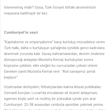
İstenmemiş midir? Oysa, Türk-Sovyet ittifakı devrimimizin
mayasına katılmıştır bir kez…
Cumhuriyet’in seyri
“Kapitalizme ve emperyalizme” karşı kurtuluş mücadelesi veren
Türk halkı, daha o kurtuluşun şafağında içindeki gerici kadrolara
direnmek zorunda kalır. Savaş kahramanından, devrim önderine
dönüşeceği anlaşılan Mustafa Kemal, kurtuluştan sonra
köşesine çekilsin, elini eteğini bu curcunadan çeksin istenir.
Gereken yanıtı Mustafa Kemal verir: “Asıl savaşımız şimdi
başlıyor.”
Uzatmadan ilerleyelim; İttihatçılardan kalma iktisat politikaları,
Osmanlı borçları, Lozan’da imzalanan ek ticaret anlaşması,
egemen köylü sınıf ve müthiş bir yoksulluk içinde yön arar
Cumhuriyet. 23-38 arasından cımbızla ayrıntılar çekmek yerine,