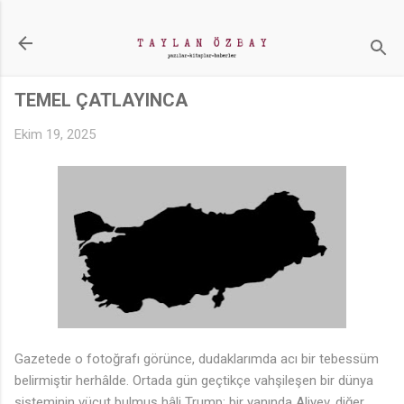
Ana içeriğe atla
TEMEL ÇATLAYINCA
Ekim 19, 2025
Gazetede o fotoğrafı görünce, dudaklarımda acı bir tebessüm
belirmiştir herhâlde. Ortada gün geçtikçe vahşileşen bir dünya
sisteminin vücut bulmuş hâli Trump; bir yanında Aliyev, diğer