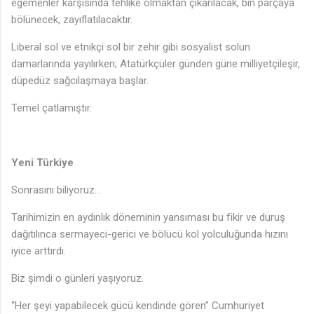
egemenler karşısında tehlike olmaktan çıkarılacak, bin parçaya
bölünecek, zayıflatılacaktır.
Liberal sol ve etnikçi sol bir zehir gibi sosyalist solun
damarlarında yayılırken; Atatürkçüler günden güne milliyetçileşir,
düpedüz sağcılaşmaya başlar.
Temel çatlamıştır.
Yeni Türkiye
Sonrasını biliyoruz…
Tarihimizin en aydınlık döneminin yansıması bu fikir ve duruş
dağıtılınca sermayeci-gerici ve bölücü kol yolculuğunda hızını
iyice arttırdı.
Biz şimdi o günleri yaşıyoruz.
“Her şeyi yapabilecek gücü kendinde gören” Cumhuriyet