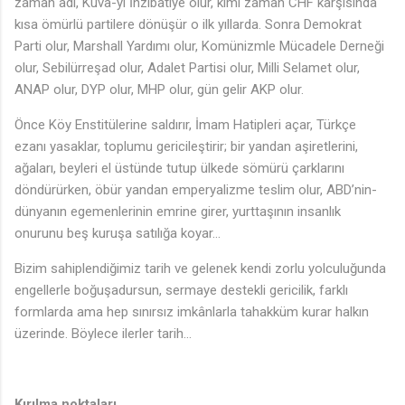
zaman adı, Kuvâ-yi İnzibâtiye olur, kimi zaman CHF karşısında
kısa ömürlü partilere dönüşür o ilk yıllarda. Sonra Demokrat
Parti olur, Marshall Yardımı olur, Komünizmle Mücadele Derneği
olur, Sebilürreşad olur, Adalet Partisi olur, Milli Selamet olur,
ANAP olur, DYP olur, MHP olur, gün gelir AKP olur.
Önce Köy Enstitülerine saldırır, İmam Hatipleri açar, Türkçe
ezanı yasaklar, toplumu gericileştirir; bir yandan aşiretlerini,
ağaları, beyleri el üstünde tutup ülkede sömürü çarklarını
döndürürken, öbür yandan emperyalizme teslim olur, ABD’nin-
dünyanın egemenlerinin emrine girer, yurttaşının insanlık
onurunu beş kuruşa satılığa koyar…
Bizim sahiplendiğimiz tarih ve gelenek kendi zorlu yolculuğunda
engellerle boğuşadursun, sermaye destekli gericilik, farklı
formlarda ama hep sınırsız imkânlarla tahakküm kurar halkın
üzerinde. Böylece ilerler tarih…
Kırılma noktaları