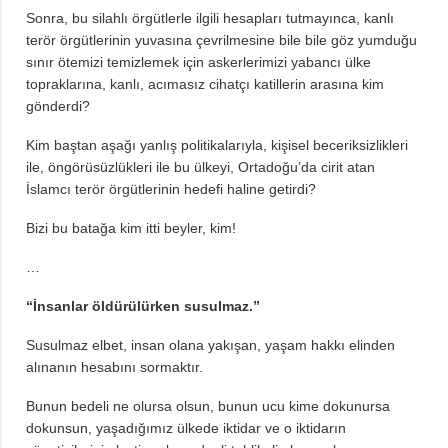
Sonra, bu silahlı örgütlerle ilgili hesapları tutmayınca, kanlı
terör örgütlerinin yuvasına çevrilmesine bile bile göz yumduğu
sınır ötemizi temizlemek için askerlerimizi yabancı ülke
topraklarına, kanlı, acımasız cihatçı katillerin arasına kim
gönderdi?
Kim baştan aşağı yanlış politikalarıyla, kişisel beceriksizlikleri
ile, öngörüsüzlükleri ile bu ülkeyi, Ortadoğu’da cirit atan
İslamcı terör örgütlerinin hedefi haline getirdi?
Bizi bu batağa kim itti beyler, kim!
…
“İnsanlar öldürülürken susulmaz.”
Susulmaz elbet, insan olana yakışan, yaşam hakkı elinden
alınanın hesabını sormaktır.
Bunun bedeli ne olursa olsun, bunun ucu kime dokunursa
dokunsun, yaşadığımız ülkede iktidar ve o iktidarın