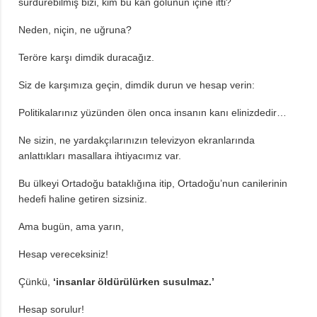
sürdürebilmiş bizi, kim bu kan gölünün içine itti?
Neden, niçin, ne uğruna?
Teröre karşı dimdik duracağız.
Siz de karşımıza geçin, dimdik durun ve hesap verin:
Politikalarınız yüzünden ölen onca insanın kanı elinizdedir…
Ne sizin, ne yardakçılarınızın televizyon ekranlarında
anlattıkları masallara ihtiyacımız var.
Bu ülkeyi Ortadoğu bataklığına itip, Ortadoğu’nun canilerinin
hedefi haline getiren sizsiniz.
Ama bugün, ama yarın,
Hesap vereceksiniz!
Çünkü,
‘insanlar öldürülürken susulmaz.’
Hesap sorulur!