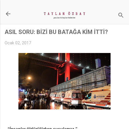
Ana içeriğe atla
ASIL SORU: BİZİ BU BATAĞA KİM İTTİ?
Ocak 02, 2017
“İnsanlar öldürülürken susulamaz.”