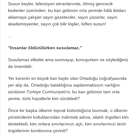
Susun beyler, televizyon ekranlarında, ölmüş gencecik
bedenler üzerinden, bu kan gölünün orta yerinde hâlâ iktidarı
aklamaya çalışan sayın gazeteciler, sayın yazarlar, sayın
akademisyenler, sayın çok bilir kişiler, lütfen susun!
…
“İnsanlar öldürülürken susulamaz.”
Susulamaz elbette ama susmayıp, konuşurken ne söylediğiniz
de önemlidir:
Yer kürenin en büyük kan kaybı olan Ortadoğu coğrafyasında
yer alıp da, Ortadoğu bataklığına saplanmaksızın varlığını
sürdüren Türkiye Cumhuriyeti’ni, bu kan gölünün tam orta
yerine, türlü hayallerle kim sürükledi?
Önce bir başka ülkenin toprak bütünlüğünü bozmak, o ülkenin
yöneticilerini koltuklarından indirmek adına, silahlı örgütleri kim
destekledi, kim onlara sınırlarımızı açtı, kim sınırlarımızı terör
örgütlerinin koridoruna çevirdi?