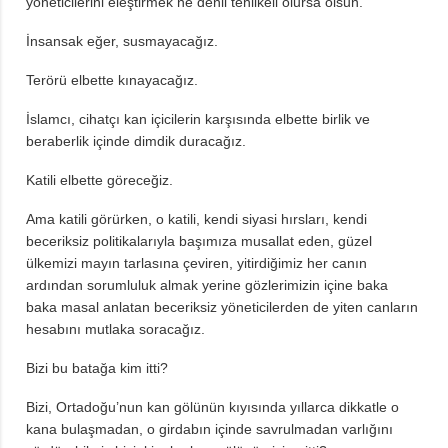
yöneticilerini eleştirmek ne denli tehlikeli olursa olsun.
İnsansak eğer, susmayacağız.
Terörü elbette kınayacağız.
İslamcı, cihatçı kan içicilerin karşısında elbette birlik ve
beraberlik içinde dimdik duracağız.
Katili elbette göreceğiz.
Ama katili görürken, o katili, kendi siyasi hırsları, kendi
beceriksiz politikalarıyla başımıza musallat eden, güzel
ülkemizi mayın tarlasına çeviren, yitirdiğimiz her canın
ardından sorumluluk almak yerine gözlerimizin içine baka
baka masal anlatan beceriksiz yöneticilerden de yiten canların
hesabını mutlaka soracağız.
Bizi bu batağa kim itti?
Bizi, Ortadoğu’nun kan gölünün kıyısında yıllarca dikkatle o
kana bulaşmadan, o girdabın içinde savrulmadan varlığını