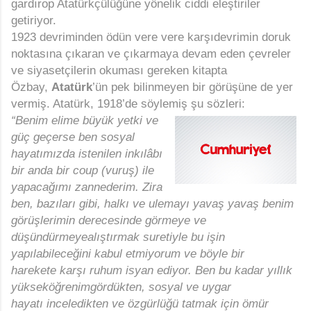
gardırop Atatürkçülüğüne yönelik ciddi eleştiriler
getiriyor.
1923 devriminden ödün vere vere karşıdevrimin doruk
noktasına çıkaran ve çıkarmaya devam eden çevreler
ve siyasetçilerin okuması gereken kitapta
Özbay,
Atatürk
’ün pek bilinmeyen bir görüşüne de yer
vermiş. Atatürk, 1918’de söylemiş şu sözleri:
“Benim elime büyük yetki ve
güç
geçerse ben sosyal
hayatımızda istenilen
inkılâbı
bir anda bir coup (vuruş)
ile
yapacağımı zannederim.
Zira
ben,
bazıları gibi, halkı ve
ulemayı yavaş yavaş
benim
görüşlerimin
derecesinde görmeye
ve
düşündürmeye
alıştırmak suretiyle
bu işin
yapılabileceğini
kabul etmiyorum
ve böyle bir
harekete
karşı ruhum isyan
ediyor. Ben bu kadar yıllık
yükseköğrenim
gördükten, sosyal ve uygar
hayatı
inceledikten ve özgürlüğü tatmak
için ömür