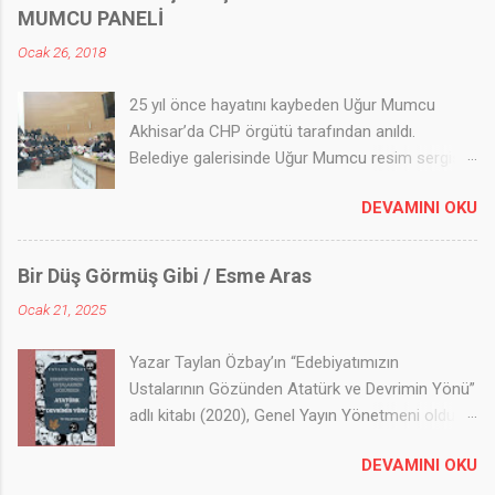
MUMCU PANELİ
Ocak 26, 2018
25 yıl önce hayatını kaybeden Uğur Mumcu
Akhisar’da CHP örgütü tarafından anıldı.
Belediye galerisinde Uğur Mumcu resim sergisi
açıldı; 500 yakın kişinin takip ettiği Panel
DEVAMINI OKU
düzenlendi. CHP Akhisar İlçe Teşkilatından Uğur
Mumcu paneli Akhisar Haber Ajansı - AHA 25 yıl
önce hayatını kaybeden Uğur Mumcu Akhisar’da
Bir Düş Görmüş Gibi / Esme Aras
CHP örgütü tarafından anıldı. Belediye
Ocak 21, 2025
galerisinde Uğur Mumcu resim sergisi açıldı; 500
yakın kişinin takip ettiği Panel düzenlendi.
Yazar Taylan Özbay’ın “Edebiyatımızın
Akhisar Belediyesi Meclis salonunda
Ustalarının Gözünden Atatürk ve Devrimin Yönü”
düzenlenen panel, saygı duruşu ve istiklal
adlı kitabı (2020), Genel Yayın Yönetmeni olduğu
marşının okunması ile başladı. CHP ilçe başkanı
Telgrafhane Yayınları tarafından yayımlandı.
Avukat İsmail Fikirli’nin açış konuşmasından
DEVAMINI OKU
Kitabında Atatürk devrimlerini inceleyen Özbay,
sonra, belgesel niteliğindeki gösterimin birinci
Cumhuriyet’in kazanımlarını edebiyatçıların