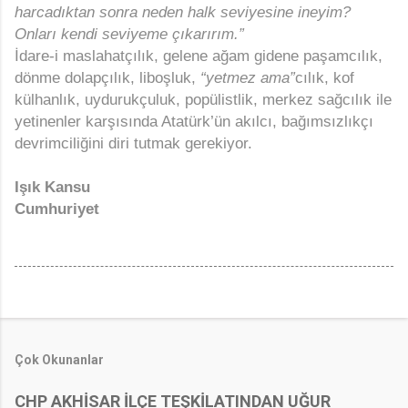
harcadıktan sonra neden
halk seviyesine ineyim?
Onları kendi
seviyeme çıkarırım.”
İdare-i maslahatçılık, gelene ağam gidene paşamcılık,
dönme dolapçılık, liboşluk,
“yetmez ama”
cılık, kof
külhanlık, uydurukçuluk, popülistlik, merkez sağcılık ile
yetinenler karşısında Atatürk’ün akılcı, bağımsızlıkçı
devrimciliğini diri tutmak gerekiyor.
Işık Kansu
Cumhuriyet
Çok Okunanlar
CHP AKHİSAR İLÇE TEŞKİLATINDAN UĞUR