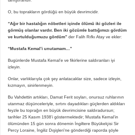
O, bu toprakların gördüğü en büyük devrimcidir.
“Ağır bir hastalığın nöbetleri içinde ölümü iki gözleri ile
görmüş olanlar vardır. Ben iki gözümle battığımızı gördüm
ve kurtulduğumuzu gördüm”
der Falih Rıfkı Atay ve ekler:
“Mustafa Kemal’i unutamam…”
Bugünlerde Mustafa Kemal’e ve fikirlerine saldıranları iyi
izleyin.
Onlar, varlıklarıyla çok şey anlatacaklar size, sadece izleyin,
kızmayın, sinirlenmeyin.
Bu Vahdettin artıkları, Damat Ferit soyları, onursuz ruhlarının
utanmaz düşünceleriyle, sırtını dayadıkları güçlerden aldıkları
feyzle bu toprağın en büyük devrimcisine saldıradursun;
tarihler 25 Kasım 1938’i göstermektedir; Mustafa Kemal’in
ölümünden 15 gün sonra dönemin İngiltere Büyükelçisi Sir
Percy Loraine, İngiliz Dışişleri’ne gönderdiği raporda şöyle