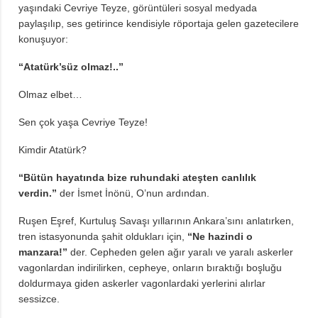
yaşındaki Cevriye Teyze, görüntüleri sosyal medyada
paylaşılıp, ses getirince kendisiyle röportaja gelen gazetecilere
konuşuyor:
“Atatürk’süz olmaz!..”
Olmaz elbet…
Sen çok yaşa Cevriye Teyze!
Kimdir Atatürk?
“Bütün hayatında bize ruhundaki ateşten canlılık
verdin.”
der İsmet İnönü, O’nun ardından.
Ruşen Eşref, Kurtuluş Savaşı yıllarının Ankara’sını anlatırken,
tren istasyonunda şahit oldukları için,
“Ne hazindi o
manzara!”
der. Cepheden gelen ağır yaralı ve yaralı askerler
vagonlardan indirilirken, cepheye, onların bıraktığı boşluğu
doldurmaya giden askerler vagonlardaki yerlerini alırlar
sessizce.