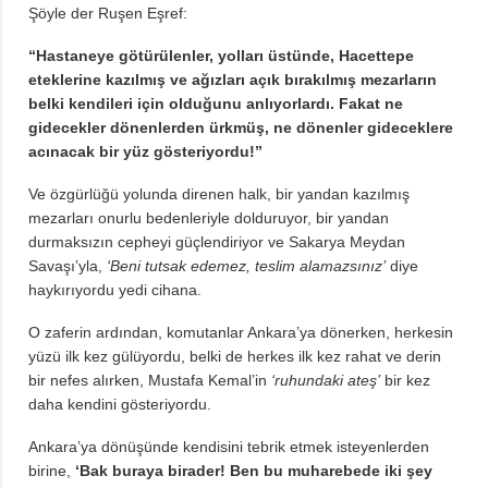
Şöyle der Ruşen Eşref:
“Hastaneye götürülenler, yolları üstünde, Hacettepe
eteklerine kazılmış ve ağızları açık bırakılmış mezarların
belki kendileri için olduğunu anlıyorlardı. Fakat ne
gidecekler dönenlerden ürkmüş, ne dönenler gideceklere
acınacak bir yüz gösteriyordu!”
Ve özgürlüğü yolunda direnen halk, bir yandan kazılmış
mezarları onurlu bedenleriyle dolduruyor, bir yandan
durmaksızın cepheyi güçlendiriyor ve Sakarya Meydan
Savaşı’yla,
‘Beni tutsak edemez, teslim alamazsınız’
diye
haykırıyordu yedi cihana.
O zaferin ardından, komutanlar Ankara’ya dönerken, herkesin
yüzü ilk kez gülüyordu, belki de herkes ilk kez rahat ve derin
bir nefes alırken, Mustafa Kemal’in
‘ruhundaki ateş’
bir kez
daha kendini gösteriyordu.
Ankara’ya dönüşünde kendisini tebrik etmek isteyenlerden
birine,
‘Bak buraya birader! Ben bu muharebede iki şey