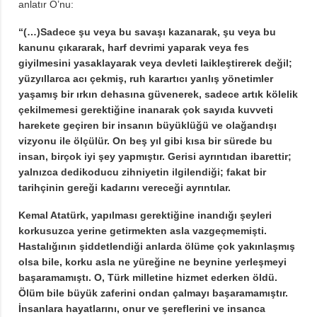
anlatır O’nu:
“(…)Sadece şu veya bu savaşı kazanarak, şu veya bu
kanunu çıkararak, harf devrimi yaparak veya fes
giyilmesini yasaklayarak veya devleti laikleştirerek değil;
yüzyıllarca acı çekmiş, ruh karartıcı yanlış yönetimler
yaşamış bir ırkın dehasına güvenerek, sadece artık kölelik
çekilmemesi gerektiğine inanarak çok sayıda kuvveti
harekete geçiren bir insanın büyüklüğü ve olağandışı
vizyonu ile ölçülür. On beş yıl gibi kısa bir sürede bu
insan, birçok iyi şey yapmıştır. Gerisi ayrıntıdan ibarettir;
yalnızca dedikoducu zihniyetin ilgilendiği; fakat bir
tarihçinin gereği kadarını vereceği ayrıntılar.
Kemal Atatürk, yapılması gerektiğine inandığı şeyleri
korkusuzca yerine getirmekten asla vazgeçmemişti.
Hastalığının şiddetlendiği anlarda ölüme çok yakınlaşmış
olsa bile, korku asla ne yüreğine ne beynine yerleşmeyi
başaramamıştı. O, Türk milletine hizmet ederken öldü.
Ölüm bile büyük zaferini ondan çalmayı başaramamıştır.
İnsanlara hayatlarını, onur ve şereflerini ve insanca