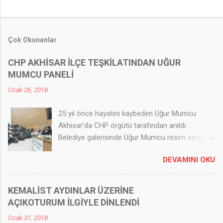
Çok Okunanlar
CHP AKHİSAR İLÇE TEŞKİLATINDAN UĞUR
MUMCU PANELİ
Ocak 26, 2018
25 yıl önce hayatını kaybeden Uğur Mumcu
Akhisar’da CHP örgütü tarafından anıldı.
Belediye galerisinde Uğur Mumcu resim sergisi
açıldı; 500 yakın kişinin takip ettiği Panel
DEVAMINI OKU
düzenlendi. CHP Akhisar İlçe Teşkilatından Uğur
Mumcu paneli Akhisar Haber Ajansı - AHA 25 yıl
önce hayatını kaybeden Uğur Mumcu Akhisar’da
KEMALİST AYDINLAR ÜZERİNE
CHP örgütü tarafından anıldı. Belediye
AÇIKOTURUM İLGİYLE DİNLENDİ
galerisinde Uğur Mumcu resim sergisi açıldı; 500
Ocak 31, 2018
yakın kişinin takip ettiği Panel düzenlendi.