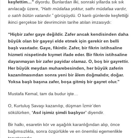
keşfettim…”
diyordu. Bunlardan ilki, sonraki yıllarda sık sık
anılacağı üzere,
“Hattı müdafaa yoktur, sathı müdafaa vardır,
o satıh bütün vatandır.”
görüşüydü. O kanlı günlerde keşfettiği
ikinci gerçekse bir devrimcinin tarihe atılan imzasıydı:
“Hiçbir zafer gaye değildir. Zafer ancak kendisinden daha
büyük olan bir gayeyi elde etmek için gerekir en belli
başlı vasıtadır. Gaye, fikirdir. Zafer, bir fikrin istihsaline
hizmeti nispetinde kıymet ifade eder. Bir fikrin istihsaline
dayanmayan bir zafer payidar olamaz. O, boş bir gayrettir.
Her büyük meydan muharebesinden, her büyük zaferin
kazanılmasından sonra yeni bir âlem doğmalıdır, doğar.
Yoksa başlı başına zafer, boşa gitmiş bir gayret olur.”
Mustafa Kemal, tam da budur işte…
O, Kurtuluş Savaşı kazanılıp, düşman İzmir’den
sökülürken,
‘Asıl işimiz şimdi başlıyor’
diyendir.
Bir halkı, esaretin kör ve aşağılık karanlığından alıp, önce
bağımsızlıkla, sonra özgürlükle ve en önemlisi egemenlikle
tanıştırandır.